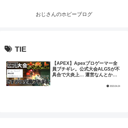
おじさんのホビーブログ
TIE
【APEX】Apexプロゲーマー全
ゲーム
員ブチギレ。公式大会ALGSが不
具合で大炎上… 運営なんとかし
てくれ | Apex Legends【TIE Ru
氏】
2023.04.24