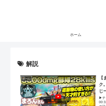
ホーム
解説
【
ゲーム
ク
じ
▶︎
00: