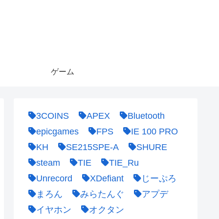
ゲーム
3COINS
APEX
Bluetooth
epicgames
FPS
IE 100 PRO
KH
SE215SPE-A
SHURE
steam
TIE
TIE_Ru
Unrecord
XDefiant
じーぷろ
まろん
みらたんぐ
アプデ
イヤホン
オクタン