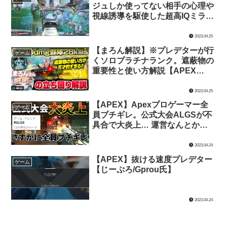
ジュしか使ってない相手の心理や
視線誘導を駆使した超高IQミラー
ジュテクニック集。【みらたんぐ
氏】
2023.04.25
【まろん解説】※プレデターが行
ゲーム
くソロプラチナランク。遮蔽物の
重要性と使い方解説【APEX
LEGENDS/じーぷろ氏】
2023.04.25
【APEX】Apexプロゲーマー全
ゲーム
員ブチギレ。公式大会ALGSが不
具合で大炎上… 運営なんとかし
てくれ | Apex Legends【TIE Ru
氏】
2023.04.24
【APEX】抜ける速度プレデター
ゲーム
【じーぷろ/Gprou氏】
2023.04.24