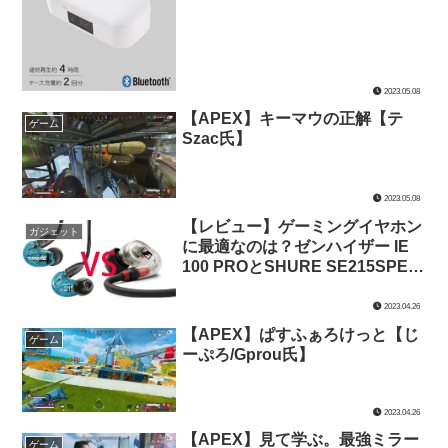
2023.05.08
【APEX】キーマウの正解【テ
ゲーム
Szac氏】
2023.05.08
【レビュー】ゲーミングイヤホン
ガジェット
に最適なのは？ゼンハイザー IE
100 PROとSHURE SE215SPE-A
を音質・装着感・価格で比較して
みた【ゲーミングイヤホン】
2023.04.26
【APEX】ぱすふぁろけっと【じ
ゲーム
ーぷろ/Gprou氏】
2023.04.26
【APEX】見て学ぶ。最強ミラー
ゲーム