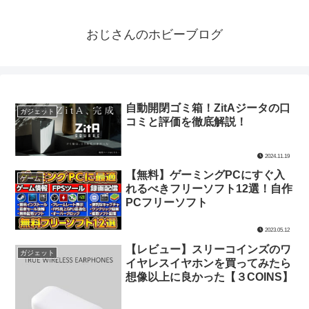
おじさんのホビーブログ
自動開閉ゴミ箱！ZitAジータの口
ガジェット
コミと評価を徹底解説！
2024.11.19
【無料】ゲーミングPCにすぐ入
ゲーム
れるべきフリーソフト12選！自作
PCフリーソフト
2023.05.12
【レビュー】スリーコインズのワ
ガジェット
イヤレスイヤホンを買ってみたら
想像以上に良かった【３COINS】