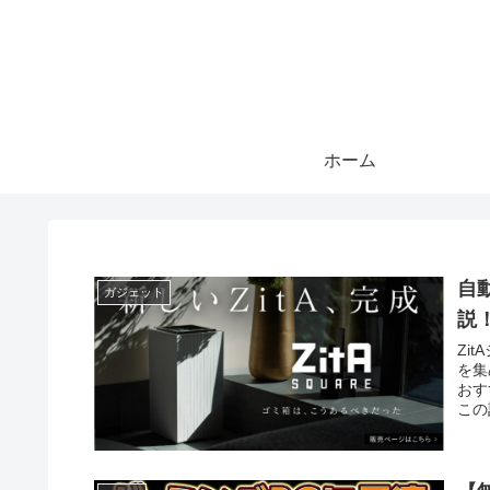
ホーム
自
ガジェット
説
Zi
を集
おす
この