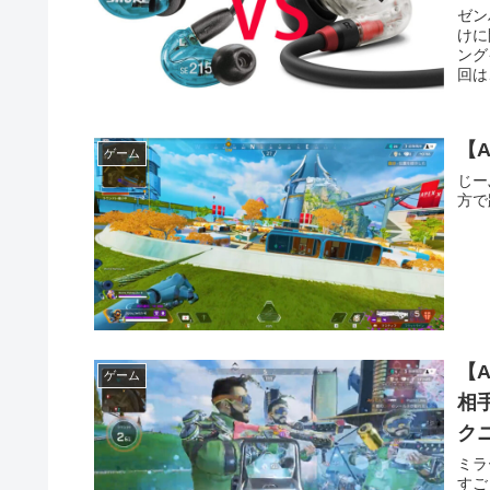
ゼン
けに
ング
回は
【
ゲーム
じー
方で
【
ゲーム
相
ク
ミラ
すご