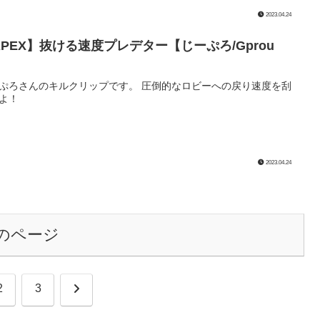
2023.04.24
APEX】抜ける速度プレデター【じーぷろ/Gprou
】
ぷろさんのキルクリップです。 圧倒的なロビーへの戻り速度を刮
よ！
2023.04.24
のページ
次
2
3
へ