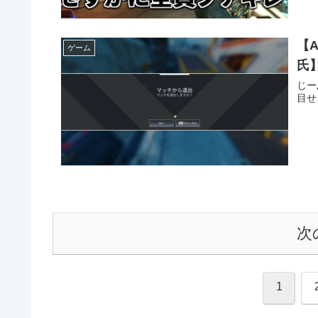
【
ゲーム
氏
じー
目せ
次
1