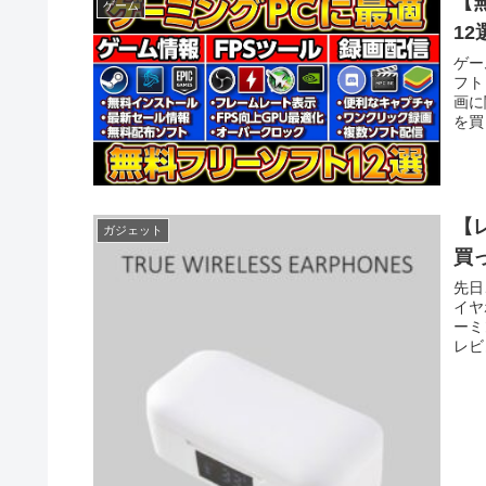
【
ゲーム
1
ゲー
フト
画に
を買
【
ガジェット
買
先日
イヤ
ーミ
レビ