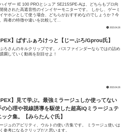
ハイザー IE 100 PROとシュア SE215SPE-Aは、どちらもプロ向
開発された高遮音性のインイヤーモニターです。 しかし、ゲーミ
イヤホンとして使う場合、どちらがおすすめなのでしょうか？今
、両者の特徴や違いを比較して...
2023.04.26
APEX】ぱすふぁろけっと【じーぷろ/Gprou氏】
ぷろさんのキルクリップです。 パスファインダーならではの詰め
蹂躙していく動画を刮目せよ！
2023.04.26
APEX】見て学ぶ。最強ミラージュしか使ってない
手の心理や視線誘導を駆使した超高IQミラージュテ
ニック集。【みらたんぐ氏】
ージュのアビリティ、ウルトの使い方集です。 ミラージュ使いは
く参考になるクリップだと思います。