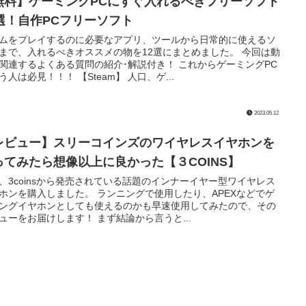
無料】ゲーミングPCにすぐ入れるべきフリーソフト
2選！自作PCフリーソフト
ムをプレイするのに必要なアプリ、ツールから日常的に使えるソ
まで、入れるべきオススメの物を12選にまとめました。 今回は動
関連するよくある質問の紹介･解説付き！ これからゲーミングPC
う人は必見！！！ 【Steam】 人口、ゲ...
2023.05.12
レビュー】スリーコインズのワイヤレスイヤホンを
ってみたら想像以上に良かった【３COINS】
、3coinsから発売されている話題のインナーイヤー型ワイヤレス
ホンを購入しました。 ランニングで使用したり、APEXなどでゲ
ングイヤホンとしても使えるのかも早速使用してみたので、その
ューをお届けします！ まず結論から言うと...