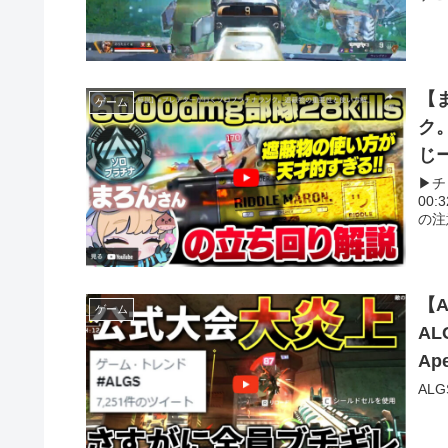
【
ゲーム
ク
じ
▶︎
00:
の注意
【
ゲーム
A
Ap
AL