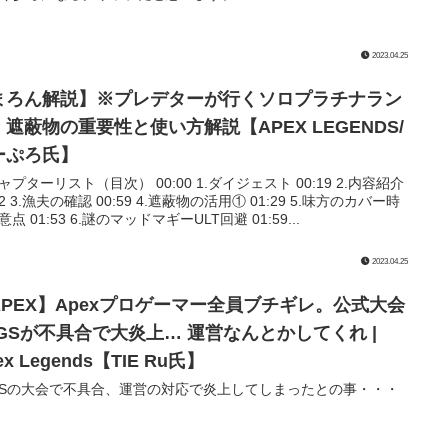
2023.04.25
まろん解説】※プレデターが行くソロプラチナラン
。遮蔽物の重要性と使い方解説【APEX LEGENDS/
ーぷろ氏】
チャプターリスト（目次） 00:00 1.ダイジェスト 00:19 2.内容紹介
32 3.漁夫の確認 00:59 4.遮蔽物の活用① 01:29 5.味方のカバー時
点 01:53 6.謎のマッドマギーULT回避 01:59...
2023.04.25
APEX】Apexプロゲーマー全員ブチギレ。公式大会
LGSが不具合で大炎上… 運営なんとかしてくれ |
ex Legends【TIE Ru氏】
GSの大会で不具合、運営の対応で炎上してしまったとの事・・・