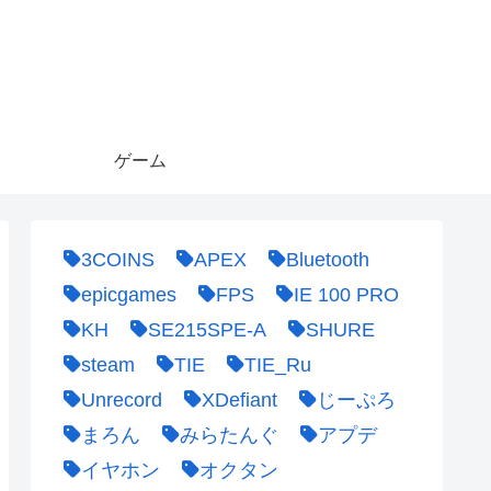
ゲーム
3COINS
APEX
Bluetooth
epicgames
FPS
IE 100 PRO
KH
SE215SPE-A
SHURE
steam
TIE
TIE_Ru
Unrecord
XDefiant
じーぷろ
まろん
みらたんぐ
アプデ
イヤホン
オクタン