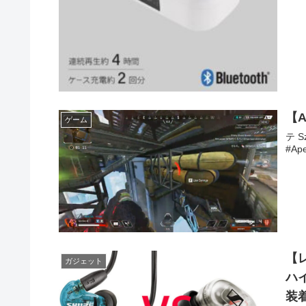
【
ゲーム
テ 
#Ap
【
ガジェット
ハイ
装