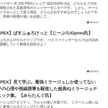
ハイザー IE 100 PROとシュア SE215SPE-Aは、どちらもプロ向
開発された高遮音性のインイヤーモニターです。 しかし、ゲーミ
イヤホンとして使う場合、どちらがおすすめなのでしょうか？今
、両者の特徴や違いを比較して...
2023.04.26
APEX】ぱすふぁろけっと【じーぷろ/Gprou氏】
ぷろさんのキルクリップです。 パスファインダーならではの詰め
蹂躙していく動画を刮目せよ！
2023.04.26
APEX】見て学ぶ。最強ミラージュしか使ってない
手の心理や視線誘導を駆使した超高IQミラージュテ
ニック集。【みらたんぐ氏】
ージュのアビリティ、ウルトの使い方集です。 ミラージュ使いは
く参考になるクリップだと思います。