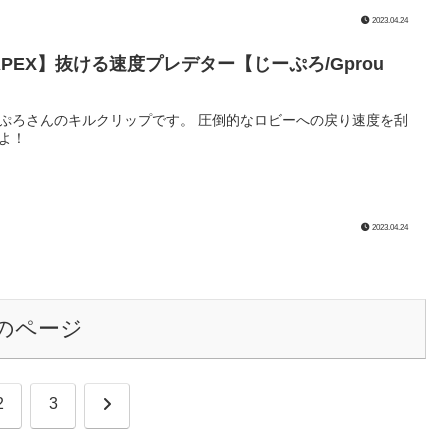
2023.04.24
APEX】抜ける速度プレデター【じーぷろ/Gprou
】
ぷろさんのキルクリップです。 圧倒的なロビーへの戻り速度を刮
よ！
2023.04.24
のページ
次
2
3
へ