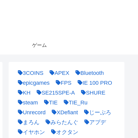
ゲーム
3COINS
APEX
Bluetooth
epicgames
FPS
IE 100 PRO
KH
SE215SPE-A
SHURE
steam
TIE
TIE_Ru
Unrecord
XDefiant
じーぷろ
まろん
みらたんぐ
アプデ
イヤホン
オクタン