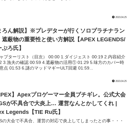
2023.04.25
まろん解説】※プレデターが行くソロプラチナラン
。遮蔽物の重要性と使い方解説【APEX LEGENDS/
ーぷろ氏】
チャプターリスト（目次） 00:00 1.ダイジェスト 00:19 2.内容紹介
32 3.漁夫の確認 00:59 4.遮蔽物の活用① 01:29 5.味方のカバー時
点 01:53 6.謎のマッドマギーULT回避 01:59...
2023.04.25
APEX】Apexプロゲーマー全員ブチギレ。公式大会
LGSが不具合で大炎上… 運営なんとかしてくれ |
ex Legends【TIE Ru氏】
GSの大会で不具合、運営の対応で炎上してしまったとの事・・・