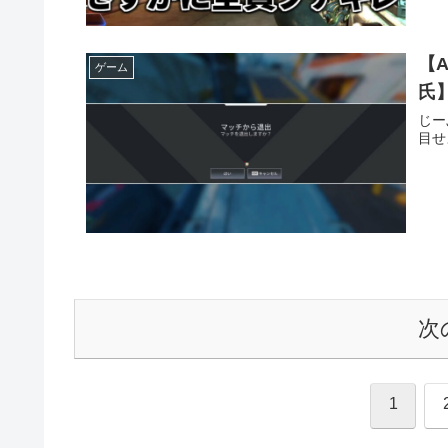
【
ゲーム
氏
じー
目せ
次
1