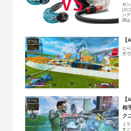
ゼン
けに
ング
回は
【
ゲーム
じー
方で
【
ゲーム
相
ク
ミラ
すご