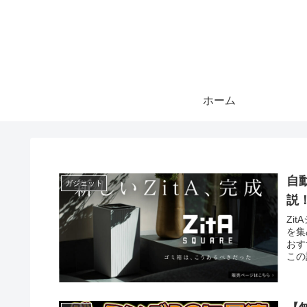
ホーム
自
ガジェット
説
Zi
を集
おす
この