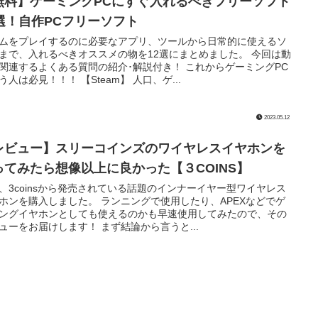
無料】ゲーミングPCにすぐ入れるべきフリーソフト
2選！自作PCフリーソフト
ムをプレイするのに必要なアプリ、ツールから日常的に使えるソ
まで、入れるべきオススメの物を12選にまとめました。 今回は動
関連するよくある質問の紹介･解説付き！ これからゲーミングPC
う人は必見！！！ 【Steam】 人口、ゲ...
2023.05.12
レビュー】スリーコインズのワイヤレスイヤホンを
ってみたら想像以上に良かった【３COINS】
、3coinsから発売されている話題のインナーイヤー型ワイヤレス
ホンを購入しました。 ランニングで使用したり、APEXなどでゲ
ングイヤホンとしても使えるのかも早速使用してみたので、その
ューをお届けします！ まず結論から言うと...