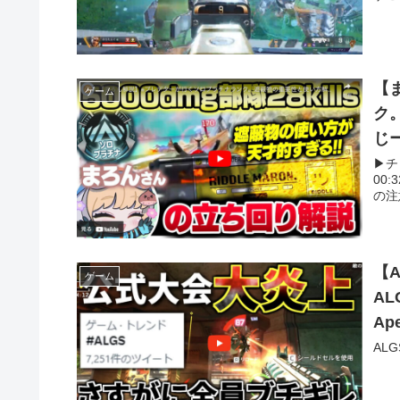
【
ゲーム
ク
じ
▶︎
00:
の注意
【
ゲーム
A
Ap
AL