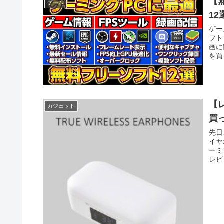
【
ゲーム
1
ゲー
フト
画に
を買
【
ガジェット
買
先日
イヤ
ーミ
レビ