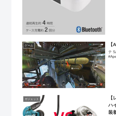
【
ゲーム
テ 
#Ap
【
ガジェット
ハイ
装