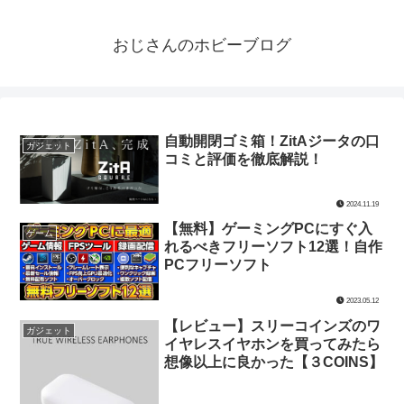
おじさんのホビーブログ
自動開閉ゴミ箱！ZitAジータの口
ガジェット
コミと評価を徹底解説！
2024.11.19
【無料】ゲーミングPCにすぐ入
ゲーム
れるべきフリーソフト12選！自作
PCフリーソフト
2023.05.12
【レビュー】スリーコインズのワ
ガジェット
イヤレスイヤホンを買ってみたら
想像以上に良かった【３COINS】