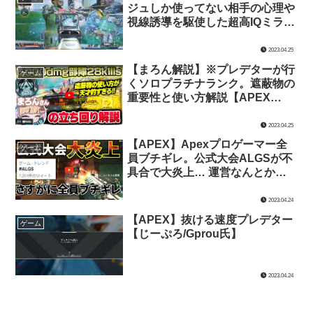
ジュしか使ってない相手の心理や
視線誘導を駆使した超高IQミラー
ジュテクニック集。【みらたんぐ
氏】
2023.04.25
【まろん解説】※プレデターが行
ゲーム
くソロプラチナランク。遮蔽物の
重要性と使い方解説【APEX
LEGENDS/じーぷろ氏】
2023.04.25
【APEX】Apexプロゲーマー全
ゲーム
員ブチギレ。公式大会ALGSが不
具合で大炎上… 運営なんとかし
てくれ | Apex Legends【TIE Ru
氏】
2023.04.24
【APEX】抜ける速度プレデター
ゲーム
【じーぷろ/Gprou氏】
2023.04.24