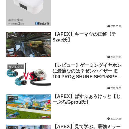
2023.05.08
【APEX】キーマウの正解【テ
ゲーム
Szac氏】
2023.05.08
【レビュー】ゲーミングイヤホン
ガジェット
に最適なのは？ゼンハイザー IE
100 PROとSHURE SE215SPE-A
を音質・装着感・価格で比較して
みた【ゲーミングイヤホン】
2023.04.26
【APEX】ぱすふぁろけっと【じ
ゲーム
ーぷろ/Gprou氏】
2023.04.26
【APEX】見て学ぶ。最強ミラー
ゲーム