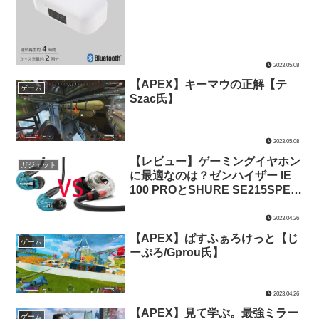
2023.05.08
【APEX】キーマウの正解【テ
ゲーム
Szac氏】
2023.05.08
【レビュー】ゲーミングイヤホン
ガジェット
に最適なのは？ゼンハイザー IE
100 PROとSHURE SE215SPE-A
を音質・装着感・価格で比較して
みた【ゲーミングイヤホン】
2023.04.26
【APEX】ぱすふぁろけっと【じ
ゲーム
ーぷろ/Gprou氏】
2023.04.26
【APEX】見て学ぶ。最強ミラー
ゲーム