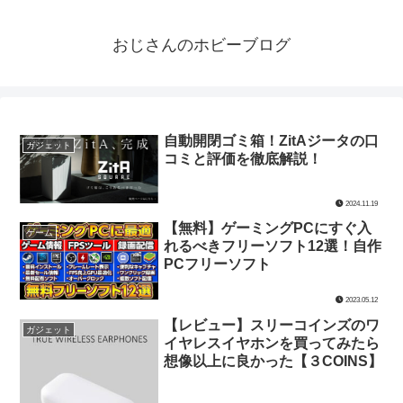
おじさんのホビーブログ
自動開閉ゴミ箱！ZitAジータの口
ガジェット
コミと評価を徹底解説！
2024.11.19
【無料】ゲーミングPCにすぐ入
ゲーム
れるべきフリーソフト12選！自作
PCフリーソフト
2023.05.12
【レビュー】スリーコインズのワ
ガジェット
イヤレスイヤホンを買ってみたら
想像以上に良かった【３COINS】