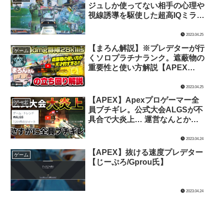
ジュしか使ってない相手の心理や
視線誘導を駆使した超高IQミラー
ジュテクニック集。【みらたんぐ
氏】
2023.04.25
【まろん解説】※プレデターが行
ゲーム
くソロプラチナランク。遮蔽物の
重要性と使い方解説【APEX
LEGENDS/じーぷろ氏】
2023.04.25
【APEX】Apexプロゲーマー全
ゲーム
員ブチギレ。公式大会ALGSが不
具合で大炎上… 運営なんとかし
てくれ | Apex Legends【TIE Ru
氏】
2023.04.24
【APEX】抜ける速度プレデター
ゲーム
【じーぷろ/Gprou氏】
2023.04.24