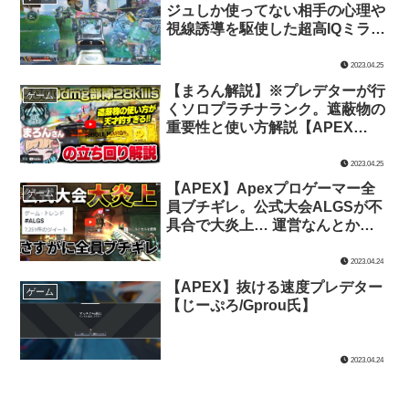
ジュしか使ってない相手の心理や
視線誘導を駆使した超高IQミラー
ジュテクニック集。【みらたんぐ
氏】
2023.04.25
【まろん解説】※プレデターが行
ゲーム
くソロプラチナランク。遮蔽物の
重要性と使い方解説【APEX
LEGENDS/じーぷろ氏】
2023.04.25
【APEX】Apexプロゲーマー全
ゲーム
員ブチギレ。公式大会ALGSが不
具合で大炎上… 運営なんとかし
てくれ | Apex Legends【TIE Ru
氏】
2023.04.24
【APEX】抜ける速度プレデター
ゲーム
【じーぷろ/Gprou氏】
2023.04.24