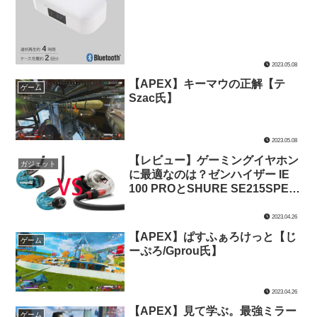
2023.05.08
【APEX】キーマウの正解【テ
ゲーム
Szac氏】
2023.05.08
【レビュー】ゲーミングイヤホン
ガジェット
に最適なのは？ゼンハイザー IE
100 PROとSHURE SE215SPE-A
を音質・装着感・価格で比較して
みた【ゲーミングイヤホン】
2023.04.26
【APEX】ぱすふぁろけっと【じ
ゲーム
ーぷろ/Gprou氏】
2023.04.26
【APEX】見て学ぶ。最強ミラー
ゲーム