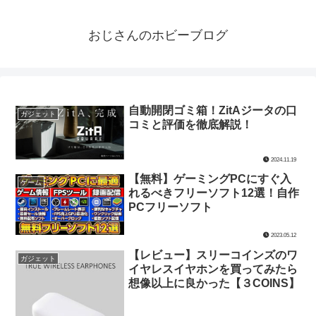
おじさんのホビーブログ
自動開閉ゴミ箱！ZitAジータの口
ガジェット
コミと評価を徹底解説！
2024.11.19
【無料】ゲーミングPCにすぐ入
ゲーム
れるべきフリーソフト12選！自作
PCフリーソフト
2023.05.12
【レビュー】スリーコインズのワ
ガジェット
イヤレスイヤホンを買ってみたら
想像以上に良かった【３COINS】