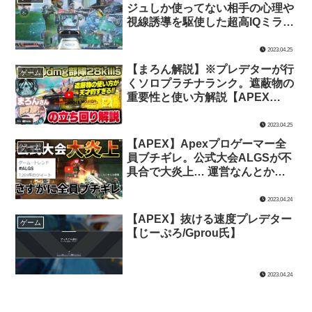
ジュしか使ってない相手の心理や
視線誘導を駆使した超高IQミラー
ジュテクニック集。【みらたんぐ
氏】
2023.04.25
【まろん解説】※プレデターが行
ゲーム
くソロプラチナランク。遮蔽物の
重要性と使い方解説【APEX
LEGENDS/じーぷろ氏】
2023.04.25
【APEX】Apexプロゲーマー全
ゲーム
員ブチギレ。公式大会ALGSが不
具合で大炎上… 運営なんとかし
てくれ | Apex Legends【TIE Ru
氏】
2023.04.24
【APEX】抜ける速度プレデター
ゲーム
【じーぷろ/Gprou氏】
2023.04.24