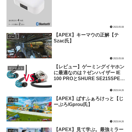
2023.05.08
【APEX】キーマウの正解【テ
ゲーム
Szac氏】
2023.05.08
【レビュー】ゲーミングイヤホン
ガジェット
に最適なのは？ゼンハイザー IE
100 PROとSHURE SE215SPE-A
を音質・装着感・価格で比較して
みた【ゲーミングイヤホン】
2023.04.26
【APEX】ぱすふぁろけっと【じ
ゲーム
ーぷろ/Gprou氏】
2023.04.26
【APEX】見て学ぶ。最強ミラー
ゲーム