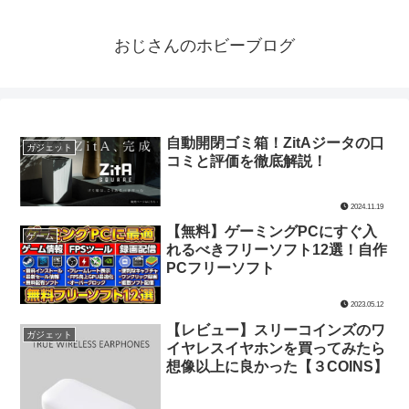
おじさんのホビーブログ
自動開閉ゴミ箱！ZitAジータの口
ガジェット
コミと評価を徹底解説！
2024.11.19
【無料】ゲーミングPCにすぐ入
ゲーム
れるべきフリーソフト12選！自作
PCフリーソフト
2023.05.12
【レビュー】スリーコインズのワ
ガジェット
イヤレスイヤホンを買ってみたら
想像以上に良かった【３COINS】