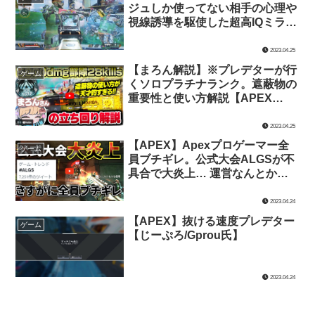
ジュしか使ってない相手の心理や
視線誘導を駆使した超高IQミラー
ジュテクニック集。【みらたんぐ
氏】
2023.04.25
【まろん解説】※プレデターが行
ゲーム
くソロプラチナランク。遮蔽物の
重要性と使い方解説【APEX
LEGENDS/じーぷろ氏】
2023.04.25
【APEX】Apexプロゲーマー全
ゲーム
員ブチギレ。公式大会ALGSが不
具合で大炎上… 運営なんとかし
てくれ | Apex Legends【TIE Ru
氏】
2023.04.24
【APEX】抜ける速度プレデター
ゲーム
【じーぷろ/Gprou氏】
2023.04.24