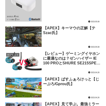
2023.05.08
【APEX】キーマウの正解【テ
ゲーム
Szac氏】
2023.05.08
【レビュー】ゲーミングイヤホン
ガジェット
に最適なのは？ゼンハイザー IE
100 PROとSHURE SE215SPE-A
を音質・装着感・価格で比較して
みた【ゲーミングイヤホン】
2023.04.26
【APEX】ぱすふぁろけっと【じ
ゲーム
ーぷろ/Gprou氏】
2023.04.26
【APEX】見て学ぶ。最強ミラー
ゲーム