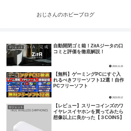
おじさんのホビーブログ
自動開閉ゴミ箱！ZitAジータの口
ガジェット
コミと評価を徹底解説！
2024.11.19
【無料】ゲーミングPCにすぐ入
ゲーム
れるべきフリーソフト12選！自作
PCフリーソフト
2023.05.12
【レビュー】スリーコインズのワ
ガジェット
イヤレスイヤホンを買ってみたら
想像以上に良かった【３COINS】