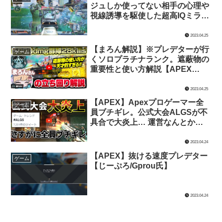
ジュしか使ってない相手の心理や
視線誘導を駆使した超高IQミラー
ジュテクニック集。【みらたんぐ
氏】
2023.04.25
【まろん解説】※プレデターが行
ゲーム
くソロプラチナランク。遮蔽物の
重要性と使い方解説【APEX
LEGENDS/じーぷろ氏】
2023.04.25
【APEX】Apexプロゲーマー全
ゲーム
員ブチギレ。公式大会ALGSが不
具合で大炎上… 運営なんとかし
てくれ | Apex Legends【TIE Ru
氏】
2023.04.24
【APEX】抜ける速度プレデター
ゲーム
【じーぷろ/Gprou氏】
2023.04.24