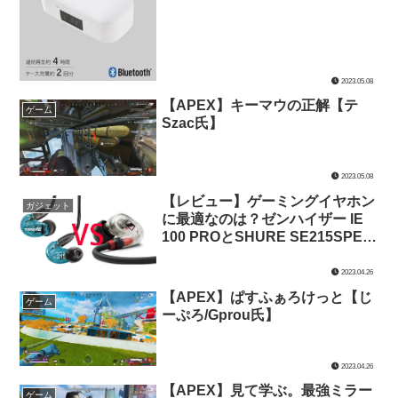
2023.05.08
【APEX】キーマウの正解【テ
ゲーム
Szac氏】
2023.05.08
【レビュー】ゲーミングイヤホン
ガジェット
に最適なのは？ゼンハイザー IE
100 PROとSHURE SE215SPE-A
を音質・装着感・価格で比較して
みた【ゲーミングイヤホン】
2023.04.26
【APEX】ぱすふぁろけっと【じ
ゲーム
ーぷろ/Gprou氏】
2023.04.26
【APEX】見て学ぶ。最強ミラー
ゲーム