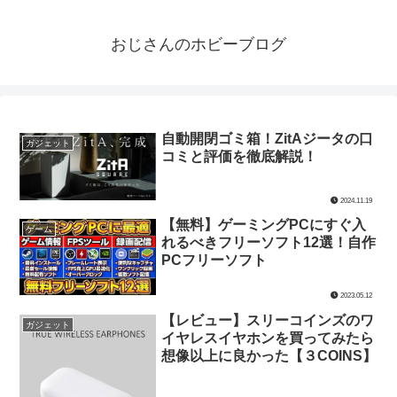
おじさんのホビーブログ
自動開閉ゴミ箱！ZitAジータの口
ガジェット
コミと評価を徹底解説！
2024.11.19
【無料】ゲーミングPCにすぐ入
ゲーム
れるべきフリーソフト12選！自作
PCフリーソフト
2023.05.12
【レビュー】スリーコインズのワ
ガジェット
イヤレスイヤホンを買ってみたら
想像以上に良かった【３COINS】