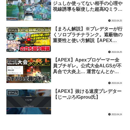
ジュしか使ってない相手の心理や
視線誘導を駆使した超高IQミラー
ジュテクニック集。【みらたんぐ
氏】
2023.04.25
【まろん解説】※プレデターが行
ゲーム
くソロプラチナランク。遮蔽物の
重要性と使い方解説【APEX
LEGENDS/じーぷろ氏】
2023.04.25
【APEX】Apexプロゲーマー全
ゲーム
員ブチギレ。公式大会ALGSが不
具合で大炎上… 運営なんとかし
てくれ | Apex Legends【TIE Ru
氏】
2023.04.24
【APEX】抜ける速度プレデター
ゲーム
【じーぷろ/Gprou氏】
2023.04.24