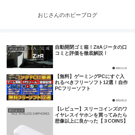
おじさんのホビーブログ
自動開閉ゴミ箱！ZitAジータの口
ガジェット
コミと評価を徹底解説！
2024.11.19
【無料】ゲーミングPCにすぐ入
ゲーム
れるべきフリーソフト12選！自作
PCフリーソフト
2023.05.12
【レビュー】スリーコインズのワ
ガジェット
イヤレスイヤホンを買ってみたら
想像以上に良かった【３COINS】