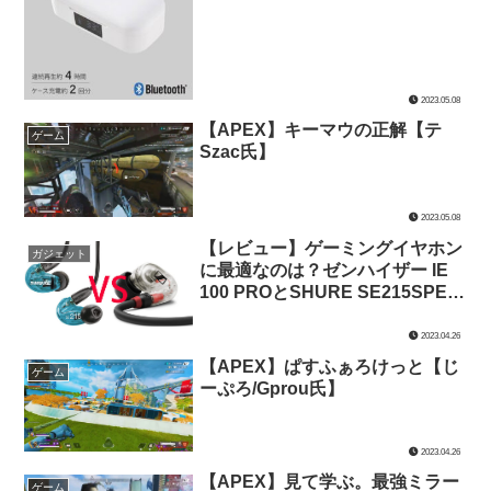
2023.05.08
【APEX】キーマウの正解【テ
ゲーム
Szac氏】
2023.05.08
【レビュー】ゲーミングイヤホン
ガジェット
に最適なのは？ゼンハイザー IE
100 PROとSHURE SE215SPE-A
を音質・装着感・価格で比較して
みた【ゲーミングイヤホン】
2023.04.26
【APEX】ぱすふぁろけっと【じ
ゲーム
ーぷろ/Gprou氏】
2023.04.26
【APEX】見て学ぶ。最強ミラー
ゲーム