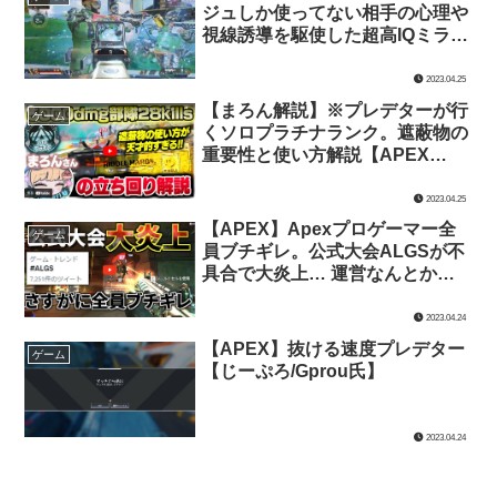
ジュしか使ってない相手の心理や
視線誘導を駆使した超高IQミラー
ジュテクニック集。【みらたんぐ
氏】
2023.04.25
【まろん解説】※プレデターが行
ゲーム
くソロプラチナランク。遮蔽物の
重要性と使い方解説【APEX
LEGENDS/じーぷろ氏】
2023.04.25
【APEX】Apexプロゲーマー全
ゲーム
員ブチギレ。公式大会ALGSが不
具合で大炎上… 運営なんとかし
てくれ | Apex Legends【TIE Ru
氏】
2023.04.24
【APEX】抜ける速度プレデター
ゲーム
【じーぷろ/Gprou氏】
2023.04.24