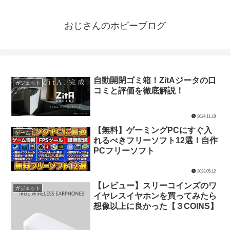
おじさんのホビーブログ
自動開閉ゴミ箱！ZitAジータの口
ガジェット
コミと評価を徹底解説！
2024.11.19
【無料】ゲーミングPCにすぐ入
ゲーム
れるべきフリーソフト12選！自作
PCフリーソフト
2023.05.12
【レビュー】スリーコインズのワ
ガジェット
イヤレスイヤホンを買ってみたら
想像以上に良かった【３COINS】