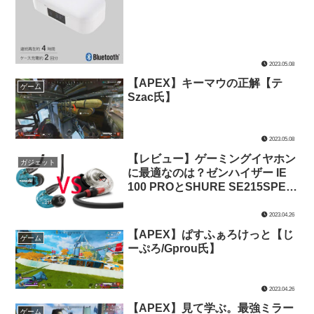
2023.05.08
【APEX】キーマウの正解【テ
ゲーム
Szac氏】
2023.05.08
【レビュー】ゲーミングイヤホン
ガジェット
に最適なのは？ゼンハイザー IE
100 PROとSHURE SE215SPE-A
を音質・装着感・価格で比較して
みた【ゲーミングイヤホン】
2023.04.26
【APEX】ぱすふぁろけっと【じ
ゲーム
ーぷろ/Gprou氏】
2023.04.26
【APEX】見て学ぶ。最強ミラー
ゲーム