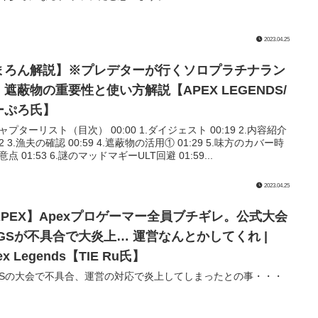
2023.04.25
まろん解説】※プレデターが行くソロプラチナラン
。遮蔽物の重要性と使い方解説【APEX LEGENDS/
ーぷろ氏】
チャプターリスト（目次） 00:00 1.ダイジェスト 00:19 2.内容紹介
32 3.漁夫の確認 00:59 4.遮蔽物の活用① 01:29 5.味方のカバー時
点 01:53 6.謎のマッドマギーULT回避 01:59...
2023.04.25
APEX】Apexプロゲーマー全員ブチギレ。公式大会
LGSが不具合で大炎上… 運営なんとかしてくれ |
ex Legends【TIE Ru氏】
GSの大会で不具合、運営の対応で炎上してしまったとの事・・・