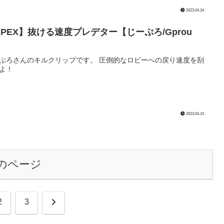
2023.04.24
APEX】抜ける速度プレデター【じーぷろ/Gprou
】
ぷろさんのキルクリップです。 圧倒的なロビーへの戻り速度を刮
よ！
2023.04.24
のページ
次
2
3
へ