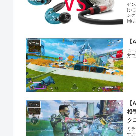
ゼン
けに
ング
回は
【
ゲーム
じー
方で
【
ゲーム
相
ク
ミラ
すご