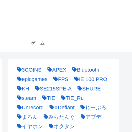
ゲーム
3COINS
APEX
Bluetooth
epicgames
FPS
IE 100 PRO
KH
SE215SPE-A
SHURE
steam
TIE
TIE_Ru
Unrecord
XDefiant
じーぷろ
まろん
みらたんぐ
アプデ
イヤホン
オクタン