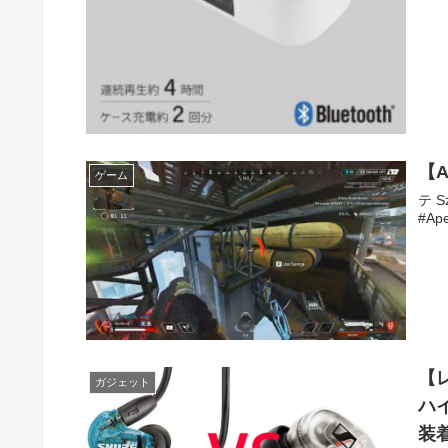
【
ゲーム
テ 
#Ap
【
ガジェット
ハイ
装