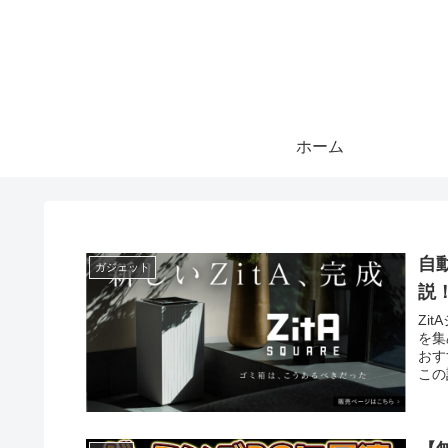
ホーム
自
ガジェット
説
Zi
を集
おす
この