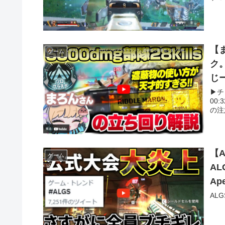
【
ゲーム
ク
じ
▶︎
00:
の注意
【
ゲーム
A
Ap
AL