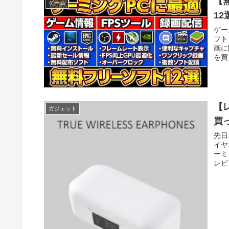
【
ゲーム
1
ゲー
フト
画に
を買
【
ガジェット
買
先日
イヤ
ーミ
レビ