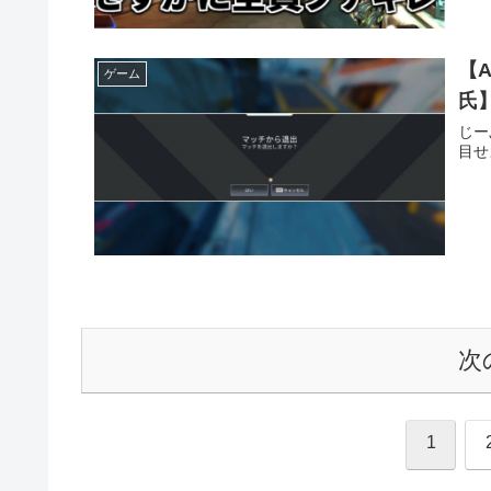
【
ゲーム
氏
じー
目せ
次
1