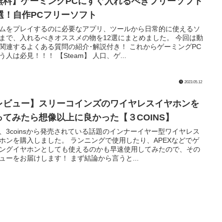
無料】ゲーミングPCにすぐ入れるべきフリーソフト
2選！自作PCフリーソフト
ムをプレイするのに必要なアプリ、ツールから日常的に使えるソ
まで、入れるべきオススメの物を12選にまとめました。 今回は動
関連するよくある質問の紹介･解説付き！ これからゲーミングPC
う人は必見！！！ 【Steam】 人口、ゲ...
2023.05.12
レビュー】スリーコインズのワイヤレスイヤホンを
ってみたら想像以上に良かった【３COINS】
、3coinsから発売されている話題のインナーイヤー型ワイヤレス
ホンを購入しました。 ランニングで使用したり、APEXなどでゲ
ングイヤホンとしても使えるのかも早速使用してみたので、その
ューをお届けします！ まず結論から言うと...