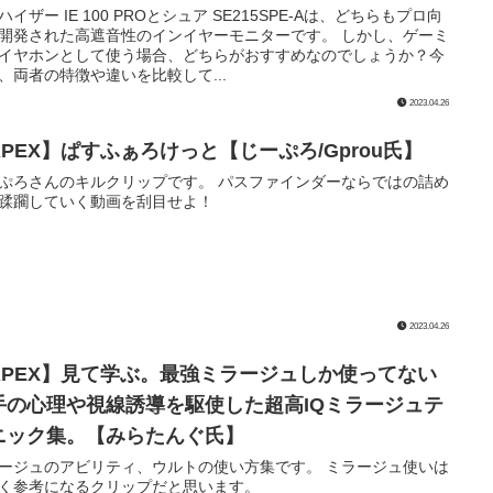
ハイザー IE 100 PROとシュア SE215SPE-Aは、どちらもプロ向
開発された高遮音性のインイヤーモニターです。 しかし、ゲーミ
イヤホンとして使う場合、どちらがおすすめなのでしょうか？今
、両者の特徴や違いを比較して...
2023.04.26
APEX】ぱすふぁろけっと【じーぷろ/Gprou氏】
ぷろさんのキルクリップです。 パスファインダーならではの詰め
蹂躙していく動画を刮目せよ！
2023.04.26
APEX】見て学ぶ。最強ミラージュしか使ってない
手の心理や視線誘導を駆使した超高IQミラージュテ
ニック集。【みらたんぐ氏】
ージュのアビリティ、ウルトの使い方集です。 ミラージュ使いは
く参考になるクリップだと思います。