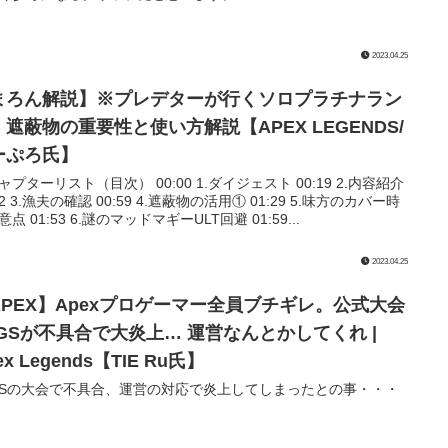
2023.04.25
まろん解説】※プレデターが行くソロプラチナラン
。遮蔽物の重要性と使い方解説【APEX LEGENDS/
ーぷろ氏】
チャプターリスト（目次） 00:00 1.ダイジェスト 00:19 2.内容紹介
32 3.漁夫の確認 00:59 4.遮蔽物の活用① 01:29 5.味方のカバー時
点 01:53 6.謎のマッドマギーULT回避 01:59...
2023.04.25
APEX】Apexプロゲーマー全員ブチギレ。公式大会
LGSが不具合で大炎上… 運営なんとかしてくれ |
ex Legends【TIE Ru氏】
GSの大会で不具合、運営の対応で炎上してしまったとの事・・・