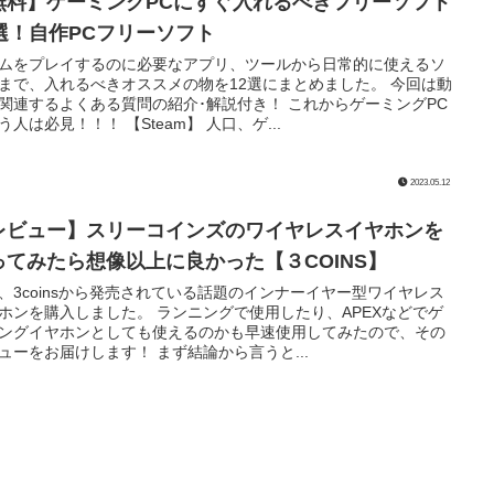
無料】ゲーミングPCにすぐ入れるべきフリーソフト
2選！自作PCフリーソフト
ムをプレイするのに必要なアプリ、ツールから日常的に使えるソ
まで、入れるべきオススメの物を12選にまとめました。 今回は動
関連するよくある質問の紹介･解説付き！ これからゲーミングPC
う人は必見！！！ 【Steam】 人口、ゲ...
2023.05.12
レビュー】スリーコインズのワイヤレスイヤホンを
ってみたら想像以上に良かった【３COINS】
、3coinsから発売されている話題のインナーイヤー型ワイヤレス
ホンを購入しました。 ランニングで使用したり、APEXなどでゲ
ングイヤホンとしても使えるのかも早速使用してみたので、その
ューをお届けします！ まず結論から言うと...