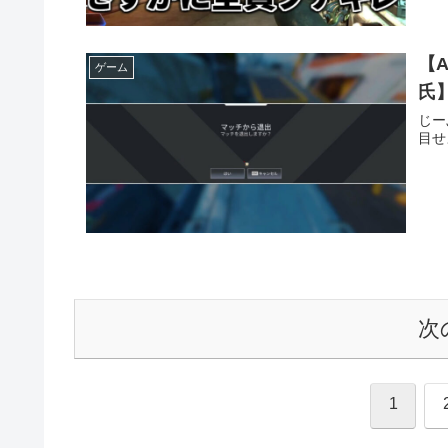
【
ゲーム
氏
じー
目せ
次
1