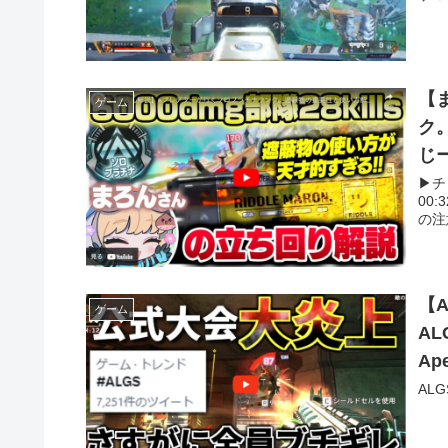
【
ゲーム
ク
じ
▶︎
00:
の注意
【
ゲーム
A
Ap
AL