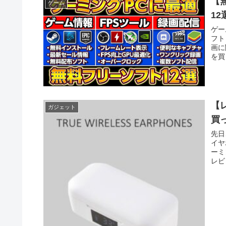
【
ゲーム
1
ゲー
フト
画に
を買
【
ガジェット
買
先日
イヤ
ーミ
レビ