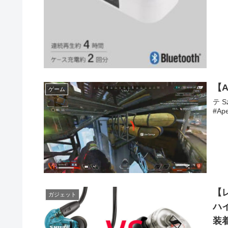
【
ゲーム
テ 
#Ap
【
ガジェット
ハイ
装