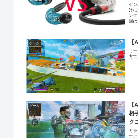
ゼン
けに
ング
回は
【
ゲーム
じー
方で
【
ゲーム
相
ク
ミラ
すご