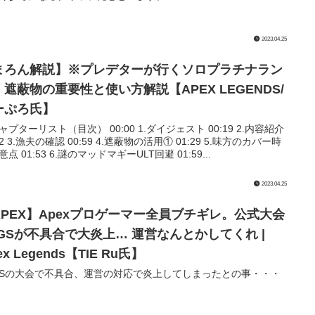
2023.04.25
まろん解説】※プレデターが行くソロプラチナラン
。遮蔽物の重要性と使い方解説【APEX LEGENDS/
ーぷろ氏】
チャプターリスト（目次） 00:00 1.ダイジェスト 00:19 2.内容紹介
32 3.漁夫の確認 00:59 4.遮蔽物の活用① 01:29 5.味方のカバー時
点 01:53 6.謎のマッドマギーULT回避 01:59...
2023.04.25
APEX】Apexプロゲーマー全員ブチギレ。公式大会
LGSが不具合で大炎上… 運営なんとかしてくれ |
ex Legends【TIE Ru氏】
GSの大会で不具合、運営の対応で炎上してしまったとの事・・・