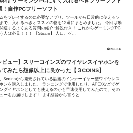
無料】ゲーミングPCにすぐ入れるべきフリーソフト
2選！自作PCフリーソフト
ムをプレイするのに必要なアプリ、ツールから日常的に使えるソ
まで、入れるべきオススメの物を12選にまとめました。 今回は動
関連するよくある質問の紹介･解説付き！ これからゲーミングPC
う人は必見！！！ 【Steam】 人口、ゲ...
2023.05.12
レビュー】スリーコインズのワイヤレスイヤホンを
ってみたら想像以上に良かった【３COINS】
、3coinsから発売されている話題のインナーイヤー型ワイヤレス
ホンを購入しました。 ランニングで使用したり、APEXなどでゲ
ングイヤホンとしても使えるのかも早速使用してみたので、その
ューをお届けします！ まず結論から言うと...