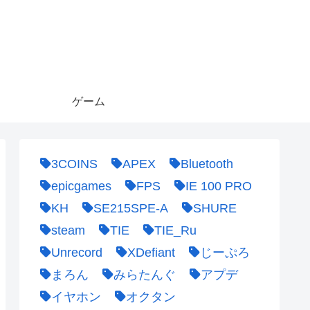
ゲーム
3COINS
APEX
Bluetooth
epicgames
FPS
IE 100 PRO
KH
SE215SPE-A
SHURE
steam
TIE
TIE_Ru
Unrecord
XDefiant
じーぷろ
まろん
みらたんぐ
アプデ
イヤホン
オクタン