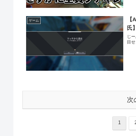
【
ゲーム
氏
じー
目せ
次
1