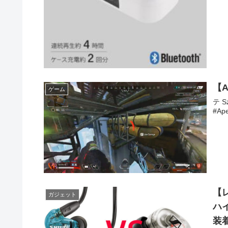
【
ゲーム
テ 
#Ap
【
ガジェット
ハイ
装