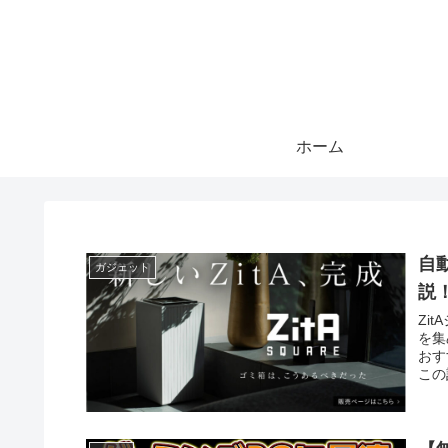
ホーム
自
ガジェット
説
Zi
を集
おす
この