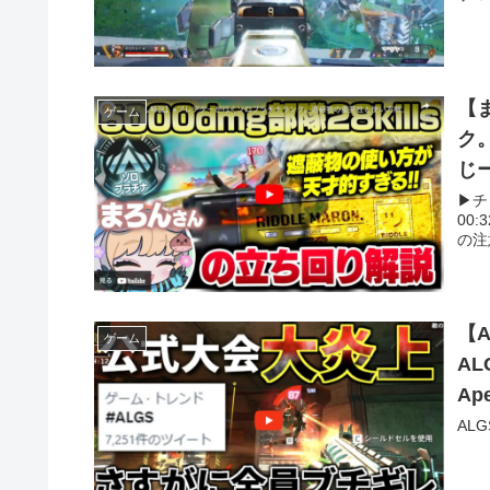
【
ゲーム
ク
じ
▶︎
00:
の注意
【
ゲーム
A
Ap
AL