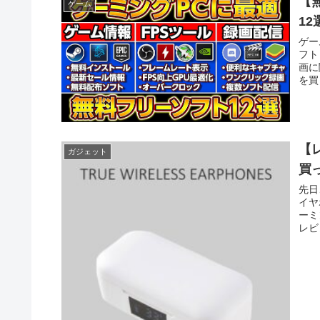
【
ゲーム
1
ゲー
フト
画に
を買
【
ガジェット
買
先日
イヤ
ーミ
レビ