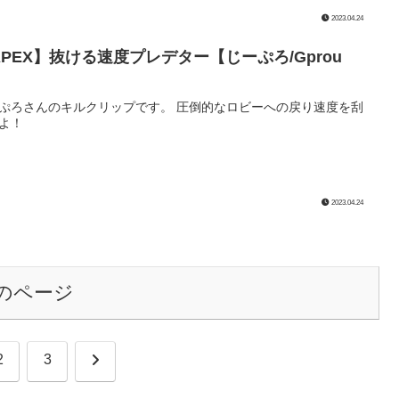
2023.04.24
APEX】抜ける速度プレデター【じーぷろ/Gprou
】
ぷろさんのキルクリップです。 圧倒的なロビーへの戻り速度を刮
よ！
2023.04.24
のページ
次
2
3
へ