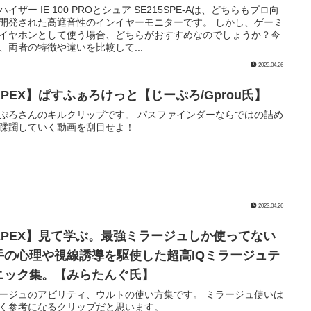
ハイザー IE 100 PROとシュア SE215SPE-Aは、どちらもプロ向
開発された高遮音性のインイヤーモニターです。 しかし、ゲーミ
イヤホンとして使う場合、どちらがおすすめなのでしょうか？今
、両者の特徴や違いを比較して...
2023.04.26
APEX】ぱすふぁろけっと【じーぷろ/Gprou氏】
ぷろさんのキルクリップです。 パスファインダーならではの詰め
蹂躙していく動画を刮目せよ！
2023.04.26
APEX】見て学ぶ。最強ミラージュしか使ってない
手の心理や視線誘導を駆使した超高IQミラージュテ
ニック集。【みらたんぐ氏】
ージュのアビリティ、ウルトの使い方集です。 ミラージュ使いは
く参考になるクリップだと思います。